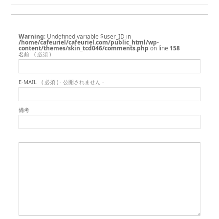
Warning
: Undefined variable $user_ID in
/home/cafeuriel/cafeuriel.com/public_html/wp-
content/themes/skin_tcd046/comments.php
on line
158
名前
( 必須 )
E-MAIL
( 必須 ) - 公開されません -
備考