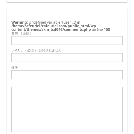
Warning
: Undefined variable $user_ID in
/home/cafeuriel/cafeuriel.com/public_html/wp-
content/themes/skin_tcd046/comments.php
on line
158
名前
( 必須 )
E-MAIL
( 必須 ) - 公開されません -
備考