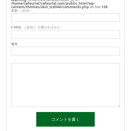
/home/cafeuriel/cafeuriel.com/public_html/wp-
content/themes/skin_tcd046/comments.php
on line
158
名前
( 必須 )
E-MAIL
( 必須 ) - 公開されません -
備考