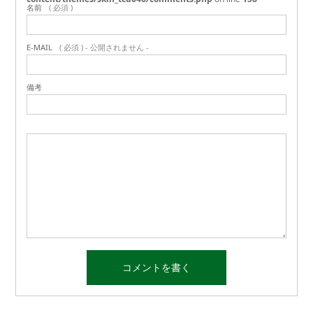
名前
( 必須 )
E-MAIL
( 必須 ) - 公開されません -
備考