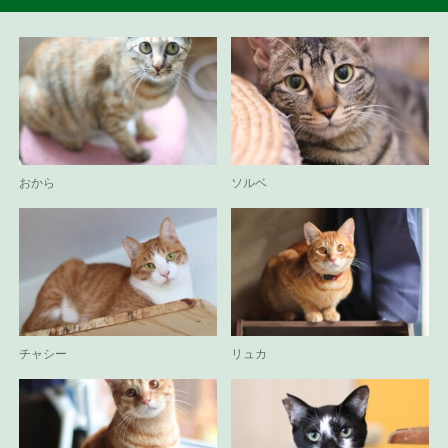
おから
ソルベ
チャシー
リュカ