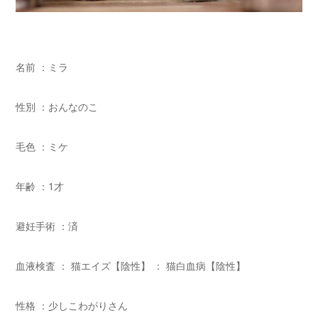
名前 ：ミラ
性別 ：おんなのこ
毛色 ：ミケ
年齢 ：1才
避妊手術 ：済
血液検査 ： 猫エイズ【陰性】 ： 猫白血病【陰性】
性格 ：少しこわがりさん