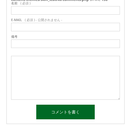
名前
( 必須 )
E-MAIL
( 必須 ) - 公開されません -
備考