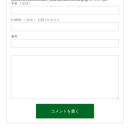
名前
( 必須 )
E-MAIL
( 必須 ) - 公開されません -
備考