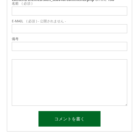
名前
( 必須 )
E-MAIL
( 必須 ) - 公開されません -
備考