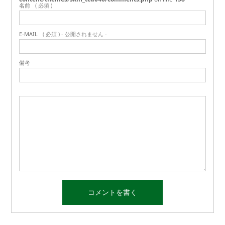
名前
( 必須 )
E-MAIL
( 必須 ) - 公開されません -
備考