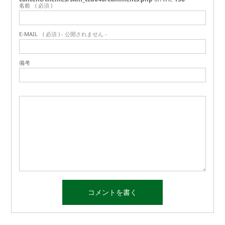
名前
( 必須 )
E-MAIL
( 必須 ) - 公開されません -
備考