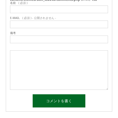
名前
( 必須 )
E-MAIL
( 必須 ) - 公開されません -
備考