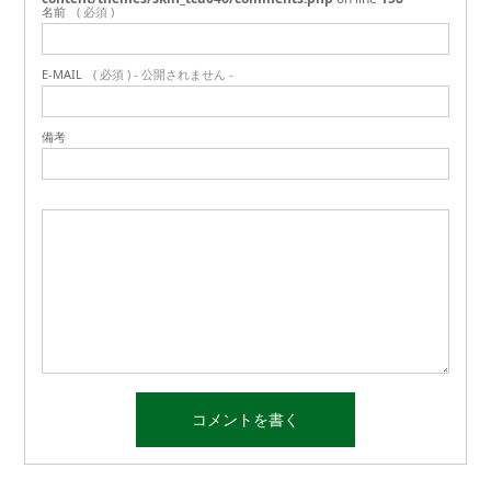
名前
( 必須 )
E-MAIL
( 必須 ) - 公開されません -
備考