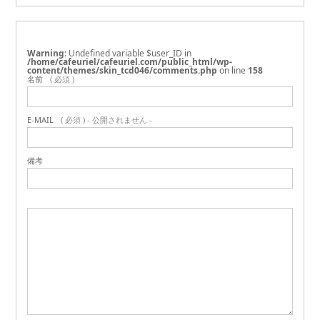
Warning
: Undefined variable $user_ID in
/home/cafeuriel/cafeuriel.com/public_html/wp-
content/themes/skin_tcd046/comments.php
on line
158
名前
( 必須 )
E-MAIL
( 必須 ) - 公開されません -
備考