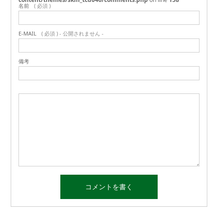
名前
( 必須 )
E-MAIL
( 必須 ) - 公開されません -
備考