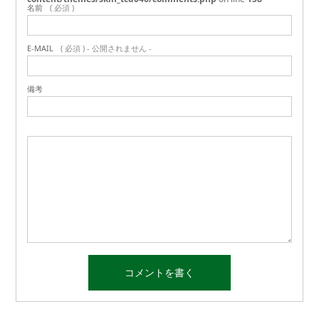
名前
( 必須 )
E-MAIL
( 必須 ) - 公開されません -
備考