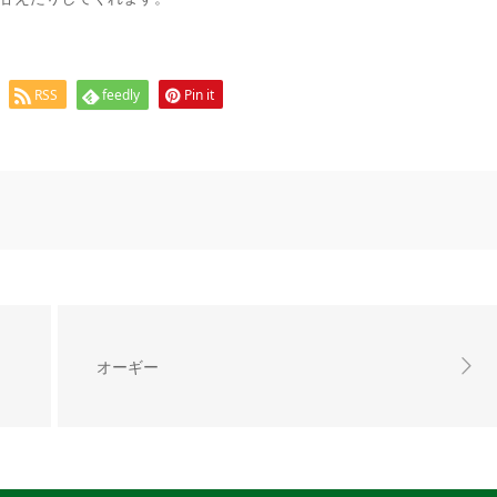
RSS
feedly
Pin it
オーギー