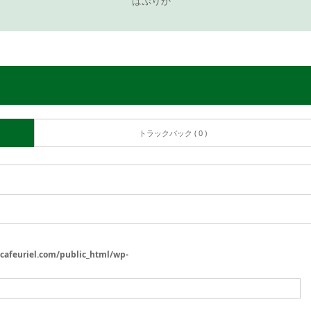
ぱぷりか
トラックバック ( 0 )
/cafeuriel.com/public_html/wp-