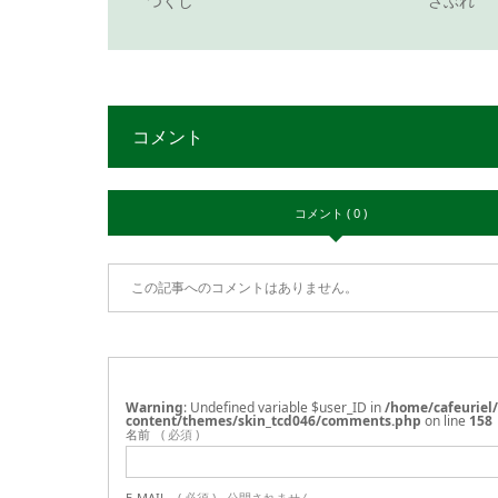
つくし
さぶれ
コメント
コメント ( 0 )
この記事へのコメントはありません。
Warning
: Undefined variable $user_ID in
/home/cafeuriel
content/themes/skin_tcd046/comments.php
on line
158
名前
( 必須 )
E-MAIL
( 必須 ) - 公開されません -