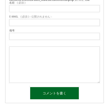
名前
( 必須 )
E-MAIL
( 必須 ) - 公開されません -
備考