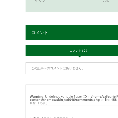
イリン
てれ
コメント
コメント ( 0 )
この記事へのコメントはありません。
Warning
: Undefined variable $user_ID in
/home/cafeuriel
content/themes/skin_tcd046/comments.php
on line
158
名前
( 必須 )
E-MAIL
( 必須 ) - 公開されません -