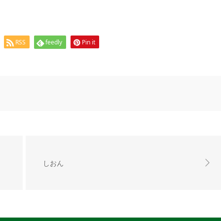
RSS
feedly
Pin it
しおん