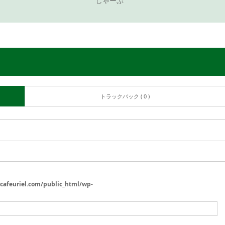
しゃーぷ
トラックバック ( 0 )
/cafeuriel.com/public_html/wp-