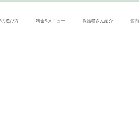
での遊び方
料金&メニュー
保護猫さん紹介
館内