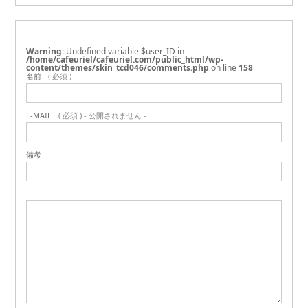
Warning
: Undefined variable $user_ID in
/home/cafeuriel/cafeuriel.com/public_html/wp-
content/themes/skin_tcd046/comments.php
on line
158
名前
( 必須 )
E-MAIL
( 必須 ) - 公開されません -
備考