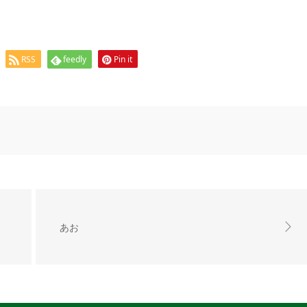
RSS
feedly
Pin it
あお