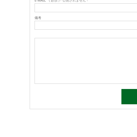
E-MAIL
( 必須 ) - 公開されません -
備考