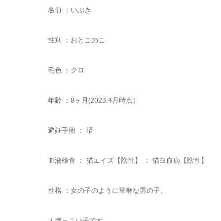
名前 ：いぶき
性別 ：おとこのこ
毛色 ：クロ
年齢 ：8ヶ月(2023.4月時点）
避妊手術 ： 済
血液検査 ： 猫エイズ【陰性】 ： 猫白血病【陰性】
性格 ：女の子のように華奢な男の子。
人懐っこい子です。