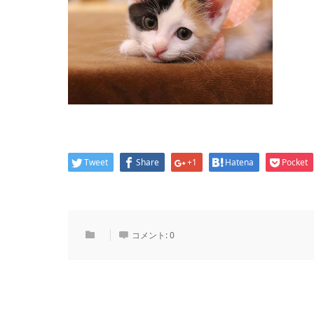
Tweet
Share
+1
Hatena
Pocket
コメント:
0