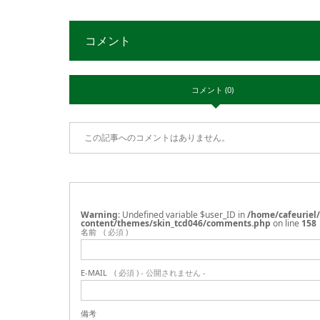
コメント
コメント (0)
この記事へのコメントはありません。
Warning
: Undefined variable $user_ID in
/home/cafeuriel
content/themes/skin_tcd046/comments.php
on line
158
名前
( 必須 )
E-MAIL
( 必須 ) - 公開されません -
備考