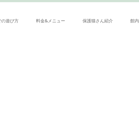
での遊び方
料金&メニュー
保護猫さん紹介
館内