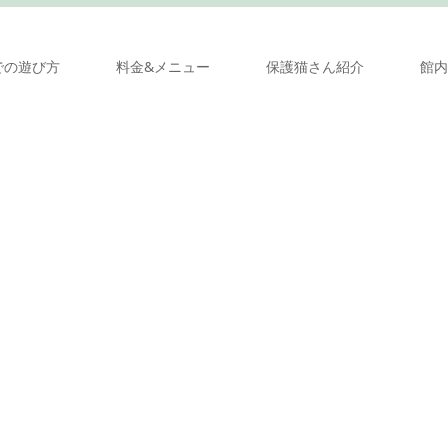
での遊び方
料金&メニュー
保護猫さん紹介
館内