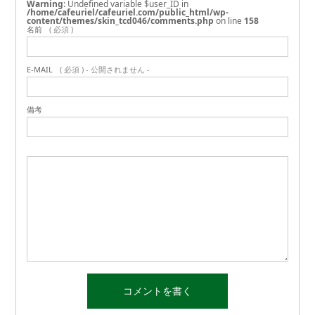
Warning
: Undefined variable $user_ID in
/home/cafeuriel/cafeuriel.com/public_html/wp-
content/themes/skin_tcd046/comments.php
on line
158
名前
( 必須 )
E-MAIL
( 必須 ) - 公開されません -
備考