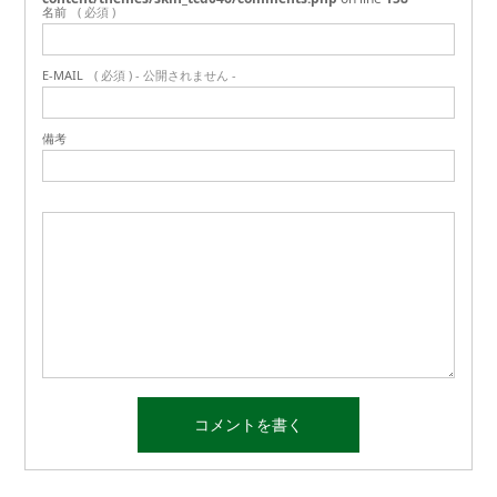
名前
( 必須 )
E-MAIL
( 必須 ) - 公開されません -
備考