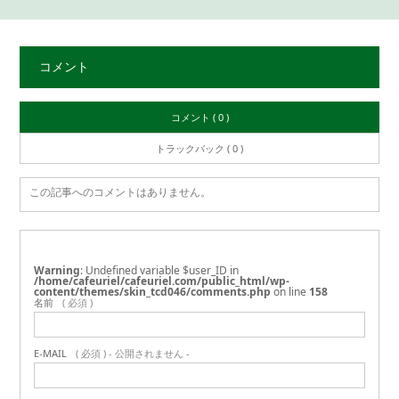
コメント
コメント ( 0 )
トラックバック ( 0 )
この記事へのコメントはありません。
Warning
: Undefined variable $user_ID in
/home/cafeuriel/cafeuriel.com/public_html/wp-
content/themes/skin_tcd046/comments.php
on line
158
名前
( 必須 )
E-MAIL
( 必須 ) - 公開されません -