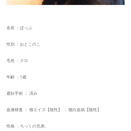
名前 ：ぽっぷ
性別 ：おとこのこ
毛色 ：クロ
年齢 ：1歳
避妊手術 ： 済み
血液検査 ： 猫エイズ【陰性】 ： 猫白血病【陰性】
性格 ：ろっくの兄弟。