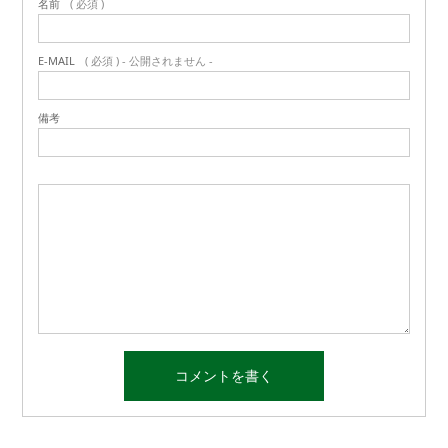
名前
( 必須 )
E-MAIL
( 必須 ) - 公開されません -
備考