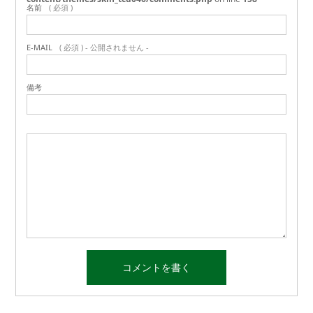
名前
( 必須 )
E-MAIL
( 必須 ) - 公開されません -
備考