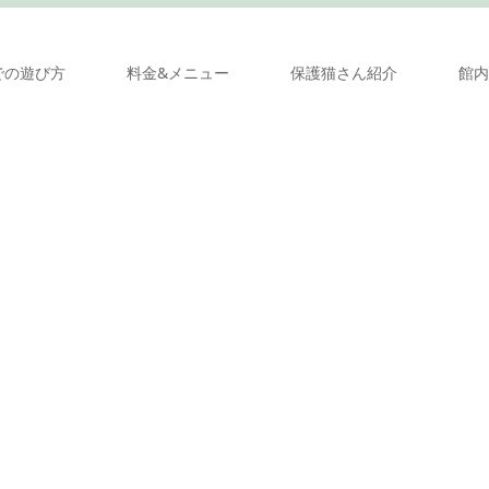
での遊び方
料金&メニュー
保護猫さん紹介
館内