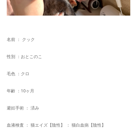
名前 ： クック
性別 ：おとこのこ
毛色 ：クロ
年齢 ：10ヶ月
避妊手術 ： 済み
血液検査 ： 猫エイズ【陰性】 ： 猫白血病【陰性】