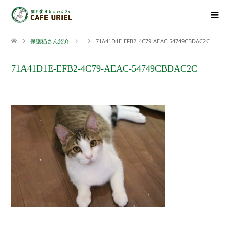
保護猫さん紹介
71A41D1E-EFB2-4C79-AEAC-54749CBDAC2C
71A41D1E-EFB2-4C79-AEAC-54749CBDAC2C