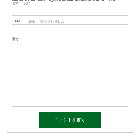
名前
( 必須 )
E-MAIL
( 必須 ) - 公開されません -
備考