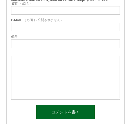
名前
( 必須 )
E-MAIL
( 必須 ) - 公開されません -
備考