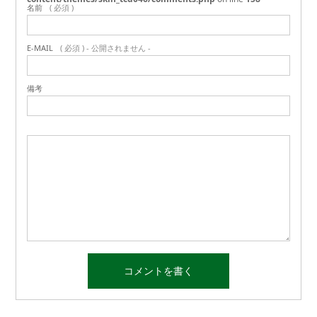
名前
( 必須 )
E-MAIL
( 必須 ) - 公開されません -
備考