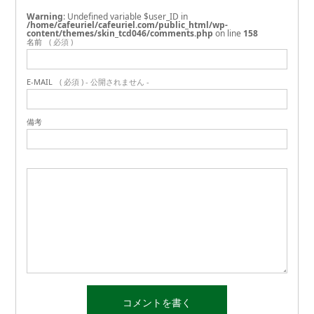
Warning
: Undefined variable $user_ID in
/home/cafeuriel/cafeuriel.com/public_html/wp-
content/themes/skin_tcd046/comments.php
on line
158
名前
( 必須 )
E-MAIL
( 必須 ) - 公開されません -
備考