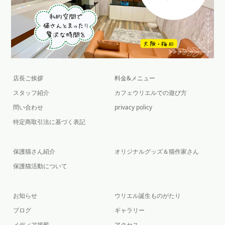
店長ご挨拶
料金&メニュー
スタッフ紹介
カフェウリエルでの遊び方
問い合わせ
privacy policy
特定商取引法に基づく表記
保護猫さん紹介
オリジナルグッズ＆猫作家さん
保護猫活動について
お知らせ
ウリエル誕生ものがたり
ブログ
ギャラリー
メディア掲載
アクセス