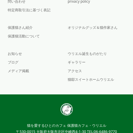
問い合わせ
privacy policy
特定商取引法に基づく表記
保護猫さん紹介
オリジナルグッズ＆猫作家さん
保護猫活動について
お知らせ
ウリエル誕生ものがたり
ブログ
ギャラリー
メディア掲載
アクセス
猫邸スイートホームウリエル
猫を愛するひとのカフェ 保護猫カフェ・ウリエル
〒530-0015 大阪府大阪市北区中崎西4-1-30 TEL:06-6486-9770