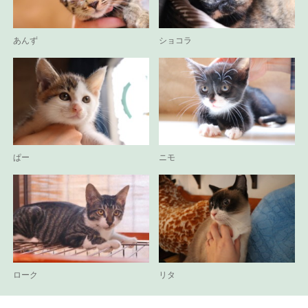
あんず
ショコラ
ぱー
ニモ
ローク
リタ