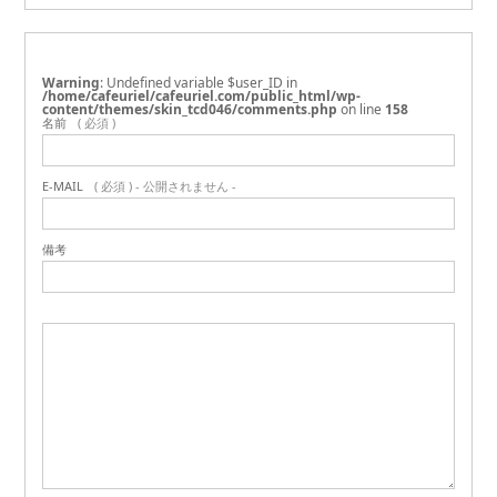
Warning
: Undefined variable $user_ID in
/home/cafeuriel/cafeuriel.com/public_html/wp-
content/themes/skin_tcd046/comments.php
on line
158
名前
( 必須 )
E-MAIL
( 必須 ) - 公開されません -
備考