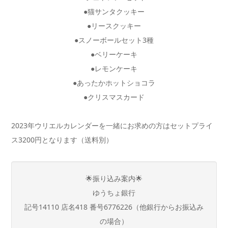
●猫サンタクッキー
●リースクッキー
●スノーボールセット3種
●ベリーケーキ
●レモンケーキ
●あったかホットショコラ
●クリスマスカード
2023年ウリエルカレンダーを一緒にお求めの方はセットプライ
ス3200円となります（送料別）
🌟
振り込み案内🌟
ゆうちょ銀行
記号
14110
店名
418
番号
6776226
（他銀行からお振込み
の場合）