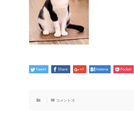
Tweet
Share
+1
Hatena
Pocket
コメント:
0