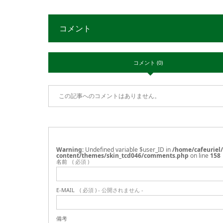
コメント
コメント (0)
この記事へのコメントはありません。
Warning
: Undefined variable $user_ID in
/home/cafeuriel
content/themes/skin_tcd046/comments.php
on line
158
名前
( 必須 )
E-MAIL
( 必須 ) - 公開されません -
備考