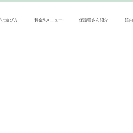
での遊び方
料金&メニュー
保護猫さん紹介
館内